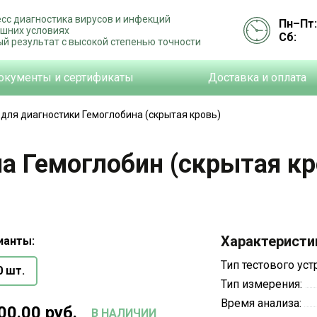
сс диагностика вирусов и инфекций
Пн–Пт:
шних условиях
Сб:
й результат с высокой степенью точности
окументы и сертификаты
Доставка и оплата
 для диагностики Гемоглобина (скрытая кровь)
а Гемоглобин (скрытая кр
Характеристи
ианты:
Тип тестового уст
0 шт.
Тип измерения:
Время анализа:
00.00 руб.
В НАЛИЧИИ