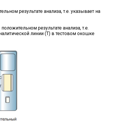
льном результате анализа, т.е. указывает на
оложительном результате анализа, т.е.
налитической линии (Т) в тестовом окошке