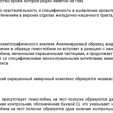
тво крови, которое редко заметно на глаз.
 чувствительность и специфичность в выявлении кровоте
течениям в верхних отделах желудочно-кишечного тракта, 
оматографического анализа. Анализируемый образец жидк
ичии в образце гемоглобина он вступает в реакцию с н
бина, меченными окрашенными частицами, и продолжает 
ие со специфическими моноклональными антителами, им
екса.
ский окрашенный иммунный комплекс образуется независ
 присутствует гемоглобин, на тест-полоске образуются
еная контрольная, обозначенная буквой С), что указывает 
бина на тест-полоске образуется одна зеленая контрольна