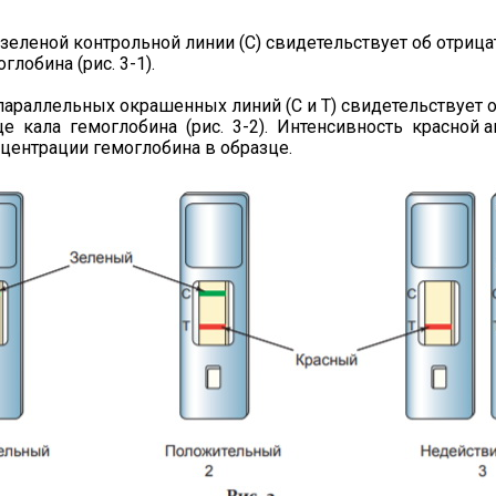
леной контрольной линии (С) свидетельствует об отрицате
лобина (рис. 3-1).
раллельных окрашенных линий (С и Т) свидетельствует о п
е кала гемоглобина (рис. 3-2). Интенсивность красной а
центрации гемоглобина в образце.