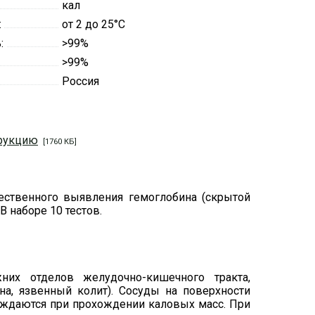
кал
:
от 2 до 25°С
ь:
>99%
>99%
Россия
трукцию
[1760 КБ]
ачественного выявления гемоглобина (скрытой
В наборе 10 тестов.
их отделов желудочно-кишечного тракта,
на, язвенный колит). Сосуды на поверхности
еждаются при прохождении каловых масс. При