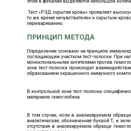
этом в фекалии выделяется небольшое количес
Тест «РЭД скрытая кровь» проявляет высокую
то же время нечувствителен к скрытым крово
перевариванию.
ПРИНЦИП МЕТОДА
Определение основано на принципе иммунохр
поглощающим участком тест-полоски. При нал
моноклональными антителами против гемогло
зоне тест-полоски происходит взаимодейств
образованием окрашенного иммунного компл
В контрольной зоне тест-полоски специфиче
материале гемоглобина.
В том случае, если в анализируемом образце
аналитическая, обозначенная буквой Т, и зел
отсутствия в анализируемом образце гемогло