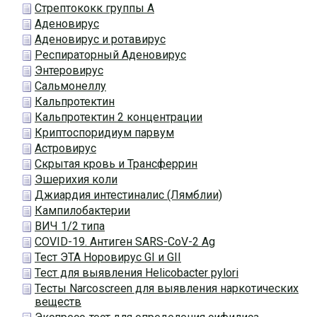
Стрептококк группы А
Аденовирус
Аденовирус и ротавирус
Респираторный Аденовирус
Энтеровирус
Сальмонеллу
Кальпротектин
Кальпротектин 2 концентрации
Криптоспоридиум парвум
Астровирус
Скрытая кровь и Трансферрин
Эшерихия коли
Джиардия интестиналис (Лямблии)
Кампилобактерии
ВИЧ 1/2 типа
COVID-19. Антиген SARS-CoV-2 Ag
Тест ЭТА Норовирус GI и GII
Тест для выявления Helicobacter pylori
Тесты Narcoscreen для выявления наркотических
веществ